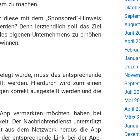
sam zu machen.
Oktobe
Septem
nn diese mit dem „Sponsored“-Hinweis
August
rden? Denn letztendlich soll das Ziel
Juni 2
 des eigenen Unternehmens zu erhöhen
April 
ewinnen.
Februa
Januar
Dezem
ngelegt wurde, muss das entsprechende
Novem
llt werden. Hierdurch wird zum einen
Septem
gen korrekt ausgestellt werden und die
Juli 2
.
Mai 2
April 
 App vermarkten möchten, haben bei
März 
eit. Der Nachrichtendienst unterstützt
Januar
ekt aus dem Netzwerk heraus die App
Dezem
 der entsprechende Link bei der App-