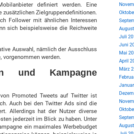
Mobilanbieter definiert werden. Eine
Novem
 zusätzlichen Zielgruppendefinitionen.
Oktobe
ch Follower mit ähnlichen Interessen
Septem
n sich beispielsweise die Reichweite
August
Juli 2
Juni 2
ative Auswahl, nämlich der Ausschluss
Mai 2
pe, vorgenommen werden.
April 
März 
gen und Kampagne
Februa
Januar
Dezem
von Promoted Tweets auf Twitter ist
Novem
h. Auch bei den Twitter Ads sind die
Oktobe
t. Allerdings hat der Nutzer diverse
Septem
sten jederzeit im Blick zu haben. Unter
August
 Kampagne ein maximales Werbebudget
Juli 2