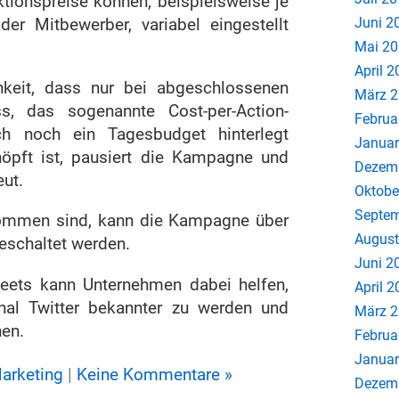
ktionspreise können, beispielsweise je
Juni 2
r Mitbewerber, variabel eingestellt
Mai 2
April 
keit, dass nur bei abgeschlossenen
März 
, das sogenannte Cost-per-Action-
Februa
ch noch ein Tagesbudget hinterlegt
Januar
öpft ist, pausiert die Kampagne und
Dezem
eut.
Oktobe
Septem
nommen sind, kann die Kampagne über
August
eschaltet werden.
Juni 2
eets kann Unternehmen dabei helfen,
April 
nal Twitter bekannter zu werden und
März 
nen.
Februa
Januar
arketing
|
Keine Kommentare »
Dezem