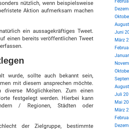
Februa
esonders nützlich, wenn beispielsweise
Dezem
befristete Aktion aufmerksam machen
Oktobe
August
natürlich ein aussagekräftiges Tweet.
Juni 2
f einen bereits veröffentlichen Tweet
März 
verfassen.
Februa
Januar
tlegen
Novem
Oktobe
 wurde, sollte auch bekannt sein,
Septem
ehmen mit diesem ansprechen möchte.
August
um diverse Möglichkeiten. Zum einen
Juli 2
orte festgelegt werden. Hierbei kann
Mai 2
ändern / Regionen, Städten oder
März 
Februa
lecht der Zielgruppe, bestimmte
Dezem