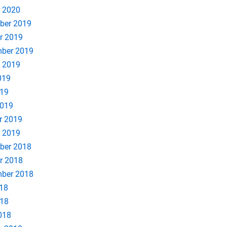
 2020
ber 2019
r 2019
ber 2019
 2019
019
019
2019
r 2019
 2019
ber 2018
r 2018
ber 2018
018
018
2018