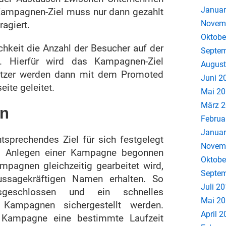
Januar
 Kampagnen-Ziel muss nur dann gezahlt
Novem
ragiert.
Oktobe
chkeit die Anzahl der Besucher auf der
Septem
. Hierfür wird das Kampagnen-Ziel
August
Nutzer werden dann mit dem Promoted
Juni 2
ite geleitet.
Mai 2
März 
en
Februa
Januar
sprechendes Ziel für sich festgelegt
Novem
m Anlegen einer Kampagne begonnen
Oktobe
pagnen gleichzeitig gearbeitet wird,
Septem
aussagekräftigen Namen erhalten. So
Juli 2
sgeschlossen und ein schnelles
Mai 2
 Kampagnen sichergestellt werden.
April 
 Kampagne eine bestimmte Laufzeit