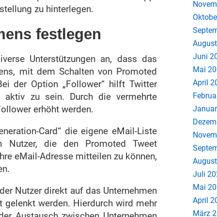
Novem
nstellung zu hinterlegen.
Oktobe
mens festlegen
Septem
August
Juni 2
diverse Unterstützungen an, dass das
Mai 2
mens, mit dem Schalten von Promoted
April 
ei der Option „Follower“ hilft Twitter
aktiv zu sein. Durch die vermehrte
Februa
Follower erhöht werden.
Januar
Dezem
neration-Card“ die eigene eMail-Liste
Novem
en Nutzer, die den Promoted Tweet
Septem
 ihre eMail-Adresse mitteilen zu können,
August
en.
Juli 2
Mai 2
 der Nutzer direkt auf das Unternehmen
April 
 gelenkt werden. Hierdurch wird mehr
März 
 der Austausch zwischen Unternehmen