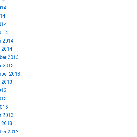
014
014
2014
2014
r 2014
 2014
ber 2013
r 2013
ber 2013
 2013
013
2013
2013
r 2013
 2013
ber 2012