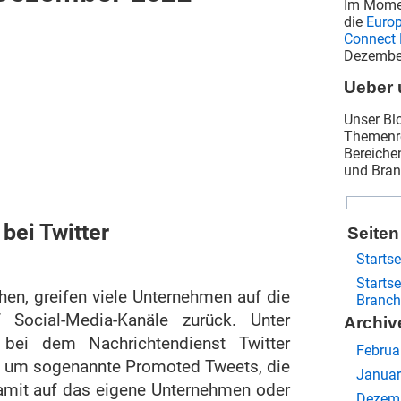
Im Mome
die
Euro
Connect 
Dezembe
Ueber 
Unser Blo
Themenre
Bereiche
und Bran
bei Twitter
Seiten
Startse
Startse
hen, greifen viele Unternehmen auf die
Branch
Social-Media-Kanäle zurück. Unter
Archiv
ei dem Nachrichtendienst Twitter
Februa
ich um sogenannte Promoted Tweets, die
Januar
amit auf das eigene Unternehmen oder
Dezem