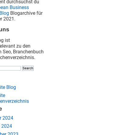
nt durchsuchst du
pean Business
Blog
Blogarchive für
r 2021.
uns
g ist
levant zu den
n Seo, Branchenbuch
chenverzeichnis.
ite Blog
ite
enverzeichnis
e
r 2024
 2024
ber 2023