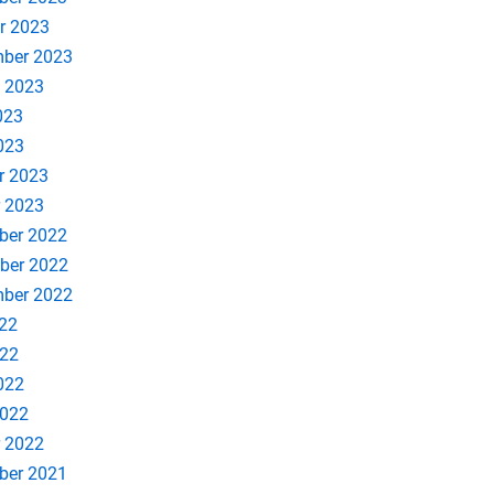
r 2023
ber 2023
 2023
023
2023
r 2023
 2023
ber 2022
ber 2022
ber 2022
022
022
2022
2022
 2022
ber 2021