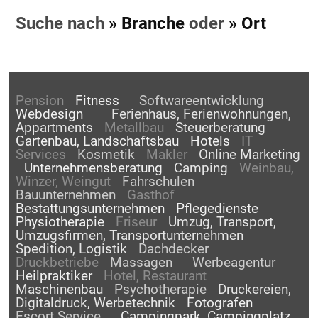
Suche nach
» Branche
oder
» Ort
Pension
Fitness
Softwareentwicklung
Webdesign
Ferienhaus, Ferienwohnungen,
Appartments
Metallbau
Steuerberatung
Gartenbau, Landschaftsbau
Hotels
IT
Services
Kosmetik
Makler
Online Marketing
Unternehmensberatung
Camping
Weinbau,
Winzer, Weingut
Fahrschulen
Bauunternehmen
Gasthof
Bestattungsunternehmen
Pflegedienste
Physiotherapie
Friseur
Umzug, Transport,
Umzugsfirmen, Transportunternehmen
Spedition, Logistik
Dachdecker
Druckbetriebe
Massagen
Werbeagentur
Heilpraktiker
Hotel, Restaurant
Maschinenbau
Psychotherapie
Druckereien,
Digitaldruck, Werbetechnik
Fotografen
Escort Service
Campingpark, Campingplatz