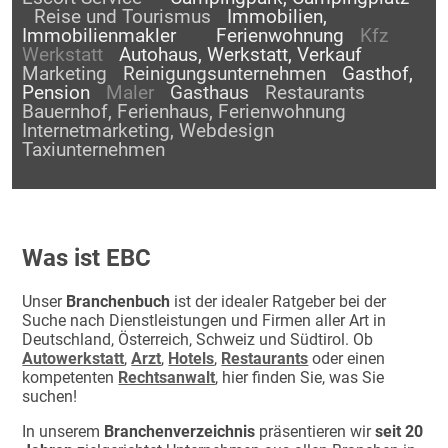
Reise und Tourismus
Immobilien,
Immobilienmakler
Ferienwohnung
Kfz
Werkstatt
Autohaus, Werkstatt, Verkauf
Marketing
Reinigungsunternehmen
Gasthof,
Pension
Maler
Gasthaus
Restaurants
Bauernhof, Ferienhaus, Ferienwohnung
Internetmarketing, Webdesign
Taxiunternehmen
Was ist EBC
Unser
Branchenbuch
ist der idealer Ratgeber bei der
Suche nach Dienstleistungen und Firmen aller Art in
Deutschland, Österreich, Schweiz und Südtirol. Ob
Autowerkstatt
,
Arzt
,
Hotels
,
Restaurants
oder einen
kompetenten
Rechtsanwalt
, hier finden Sie, was Sie
suchen!
In unserem
Branchenverzeichnis
präsentieren wir
seit 20