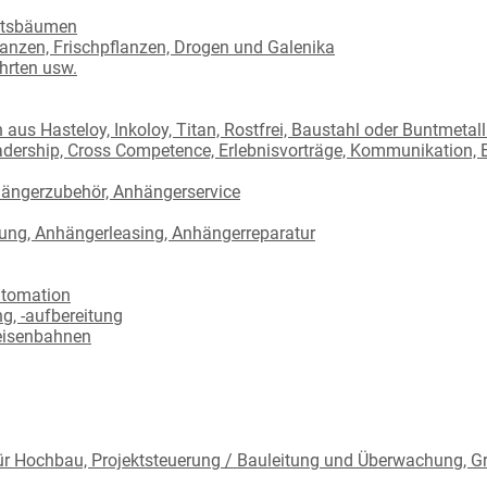
htsbäumen
lanzen, Frischpflanzen, Drogen und Galenika
ahrten usw.
aus Hasteloy, Inkoloy, Titan, Rostfrei, Baustahl oder Buntmetal
adership, Cross Competence, Erlebnisvorträge, Kommunikation, E
hängerzubehör, Anhängerservice
ng, Anhängerleasing, Anhängerreparatur
utomation
g, -aufbereitung
eisenbahnen
für Hochbau, Projektsteuerung / Bauleitung und Überwachung, G