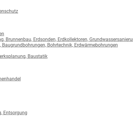
tenschutz
en
, Brunnenbau, Erdsonden, Erdkollektoren, Grundwassersanier
, Baugrundbohrungen, Bohrtechnik, Erdwärmebohrungen
erksplanung, Baustatik
nenhandel
, Entsorgung