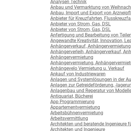
Analysen Technik
Anbau und Vermarktung von Weihnac
Anbau, Import und Export von Arzneipf
Anbieter für Kreuzfahrten, Flusskreuzf
Anbieter von Strom, Gas, DSL
Anbieter von Strom, Gas, DSL
Anfertigung und Bearbeitung von Teilen 
Angewandte Kreativität, Innovation, Le
Anhängerverkauf, Anhängervermietung
Anhängerverleih, Anhängerverkauf, An
Anhängervermietung
Anhängervermietung, Anhängervermietu
Anhängevelo Vermietung u. Verkauf
Ankauf von Industriewaren
Anlagen und Systemlösungen in der A
Anlagen zur Getreideförderung, -lagerun
Anlagenbau und Reperatur von Modell
Antiquariat, Bücherei
App Programmierung
Appartementvermietung
Arbeitsbühnenvermietung
Arbeitsvermittlung
Architekten und beratende Ingenieure 
Architekten und Ingenieure