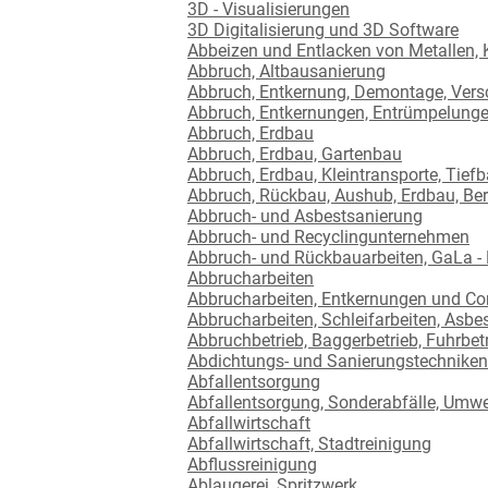
3D - Visualisierungen
3D Digitalisierung und 3D Software
Abbeizen und Entlacken von Metallen, 
Abbruch, Altbausanierung
Abbruch, Entkernung, Demontage, Versc
Abbruch, Entkernungen, Entrümpelung
Abbruch, Erdbau
Abbruch, Erdbau, Gartenbau
Abbruch, Erdbau, Kleintransporte, Tief
Abbruch, Rückbau, Aushub, Erdbau, Be
Abbruch- und Asbestsanierung
Abbruch- und Recyclingunternehmen
Abbruch- und Rückbauarbeiten, GaLa -
Abbrucharbeiten
Abbrucharbeiten, Entkernungen und Co
Abbrucharbeiten, Schleifarbeiten, Asbe
Abbruchbetrieb, Baggerbetrieb, Fuhrbet
Abdichtungs- und Sanierungstechniken
Abfallentsorgung
Abfallentsorgung, Sonderabfälle, Umwel
Abfallwirtschaft
Abfallwirtschaft, Stadtreinigung
Abflussreinigung
Ablaugerei, Spritzwerk