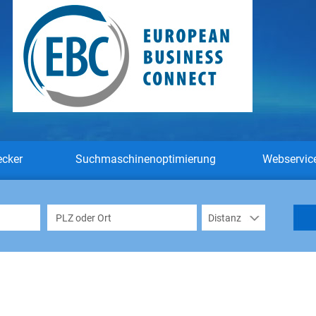
ecker
Suchmaschinenoptimierung
Webservic