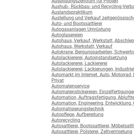
Ausbildungszentrum für Piloten
Aushub-, Rückbau- und Recycling-Verb
Auslandspraktikum
Austellung und Verkauf zeitgenössisch
Auto- und Bootssattlerei
Autogasanlagen Umrüstung
Autoglasereien
Autohaus, Verkauf, Werkstatt, Abschle
Autohaus, Werkstatt, Verkauf
Autokrane, Bergungsarbeiten, Schwertr
Autolackiererei, Autoinstandsetzung
Autolackiererei, Lackiererei
Autolackiererei, Lackierungen, Industr
Automarkt im Internet. Auto, Motorrad,
Privat
Automatenservice
Automatenstickereien, Einzelfertigunge
Automation, Auftragsfertigung, Abluftt
Automation, Engineering, Entwicklung,
Automatisierungstechnik
Autopflege, Aufbereitung
Autorecycling
Autosattlerei, Bootssattlerei, Möbelsattl
Autosattlerei, Polsterei, Zeltvermietung