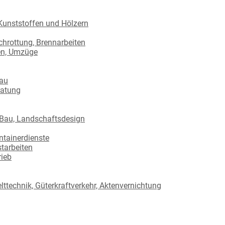
Kunststoffen und Hölzern
hrottung, Brennarbeiten
en, Umzüge
bau
ratung
 Bau, Landschaftsdesign
ntainerdienste
starbeiten
rieb
ttechnik, Güterkraftverkehr, Aktenvernichtung