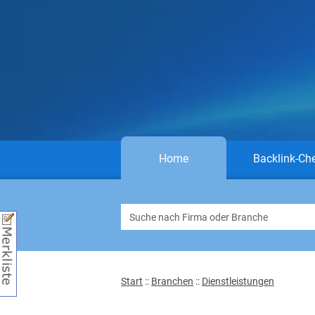
Home
Backlink-Ch
Start
::
Branchen
::
Dienstleistungen