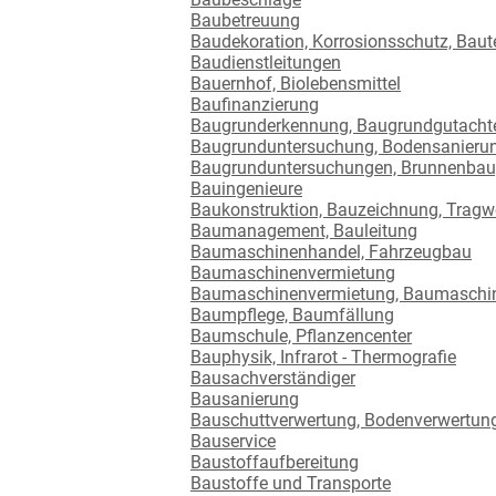
Baubetreuung
Baudekoration, Korrosionsschutz, Bau
Baudienstleitungen
Bauernhof, Biolebensmittel
Baufinanzierung
Baugrunderkennung, Baugrundgutacht
Baugrunduntersuchung, Bodensanierung
Baugrunduntersuchungen, Brunnenbau
Bauingenieure
Baukonstruktion, Bauzeichnung, Tragw
Baumanagement, Bauleitung
Baumaschinenhandel, Fahrzeugbau
Baumaschinenvermietung
Baumaschinenvermietung, Baumaschi
Baumpflege, Baumfällung
Baumschule, Pflanzencenter
Bauphysik, Infrarot - Thermografie
Bausachverständiger
Bausanierung
Bauschuttverwertung, Bodenverwertung
Bauservice
Baustoffaufbereitung
Baustoffe und Transporte