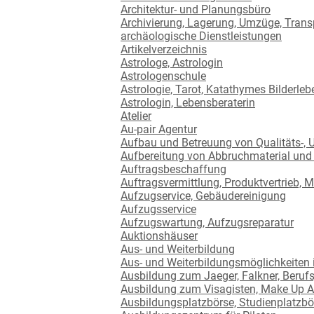
Architektur- und Planungsbüro
Archivierung, Lagerung, Umzüge, Trans
archäologische Dienstleistungen
Artikelverzeichnis
Astrologe, Astrologin
Astrologenschule
Astrologie, Tarot, Katathymes Bilderle
Astrologin, Lebensberaterin
Atelier
Au-pair Agentur
Aufbau und Betreuung von Qualitäts-,
Aufbereitung von Abbruchmaterial und
Auftragsbeschaffung
Auftragsvermittlung, Produktvertrieb,
Aufzugservice, Gebäudereinigung
Aufzugsservice
Aufzugswartung, Aufzugsreparatur
Auktionshäuser
Aus- und Weiterbildung
Aus- und Weiterbildungsmöglichkeiten
Ausbildung zum Jaeger, Falkner, Beruf
Ausbildung zum Visagisten, Make Up Ar
Ausbildungsplatzbörse, Studienplatzbö