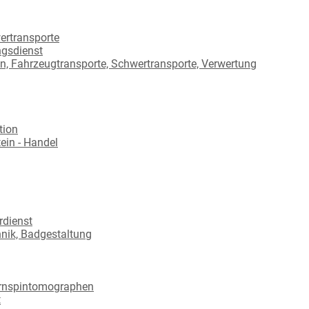
ertransporte
ngsdienst
n, Fahrzeugtransporte, Schwertransporte, Verwertung
tion
ein - Handel
rdienst
hnik, Badgestaltung
ernspintomographen
t