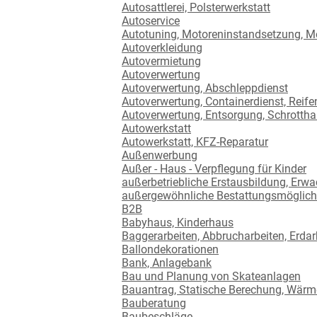
Autosattlerei, Polsterwerkstatt
Autoservice
Autotuning, Motoreninstandsetzung, 
Autoverkleidung
Autovermietung
Autoverwertung
Autoverwertung, Abschleppdienst
Autoverwertung, Containerdienst, Reife
Autoverwertung, Entsorgung, Schrottha
Autowerkstatt
Autowerkstatt, KFZ-Reparatur
Außenwerbung
Außer - Haus - Verpflegung für Kinder
außerbetriebliche Erstausbildung, Er
außergewöhnliche Bestattungsmöglich
B2B
Babyhaus, Kinderhaus
Baggerarbeiten, Abbrucharbeiten, Erdar
Ballondekorationen
Bank, Anlagebank
Bau und Planung von Skateanlagen
Bauantrag, Statische Berechung, Wärm
Bauberatung
Baubeschläge