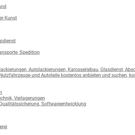
and
er Kunst
ppdienst
ansporte, Spedition
ielackierungen, Autolackierungen, Karosseriebau, Glasdienst, Abs
 Nutzfahrzeuge und Autoteile kostenlos anbieten und suchen, kos
n
echnik, Verlagerungen
 Qualitätssicherung, Softwareentwicklung
erei