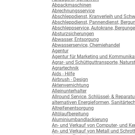
Abpackmaschinen
Abrechnungsservice
Abschleppdienst, Kranverleih und Schw
Abschleppdienst, Pannendienst, Bergu
Abschleppservice, Autokrane, Bergunge
Absturzsicherungen
Abwasser, Entsorgung
Abwasserservice, Chemiehandel
Agentur
Agentur für Marketing und Kommunika
Agrar- und Schüttguttransporte, Naturst
Agrartechnik
Aids - Hilfe
Airbrush - Design
Aktenvernichtung
Alleinunterhalter
Allround Service, Schlüssel- & Reparatu
alternativen Energieformen, Sanitärtec
Altreifenentsorgung
Altölaufbereitung
Aluminiumbandlackierung
An- und Verkauf von Computer- und K
An- und Verkauf von Metall und Schrot