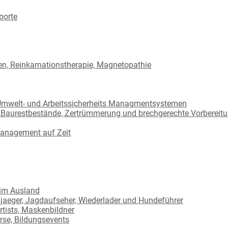
porte
ben, Reinkarnationstherapie, Magnetopathie
 Umwelt- und Arbeitssicherheits Managmentsystemen
 Baurestbestände, Zertrümmerung und brechgerechte Vorbereit
 Management auf Zeit
 im Ausland
sjaeger, Jagdaufseher, Wiederlader und Hundeführer
tists, Maskenbildner
rse, Bildungsevents