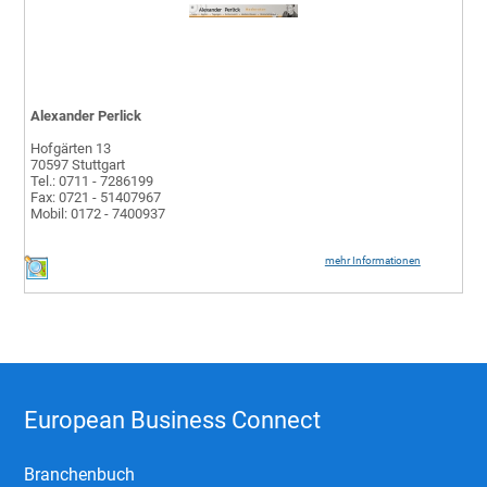
Alexander Perlick
Hofgärten 13
70597 Stuttgart
Tel.: 0711 - 7286199
Fax: 0721 - 51407967
Mobil: 0172 - 7400937
mehr Informationen
European Business Connect
Branchenbuch