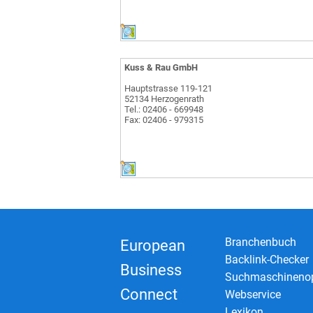
Kuss & Rau GmbH
Hauptstrasse 119-121
52134 Herzogenrath
Tel.: 02406 - 669948
Fax: 02406 - 979315
Branchenbuch
European
Backlink-Checker
Business
Suchmaschinenop
Connect
Webservice
Lexikon