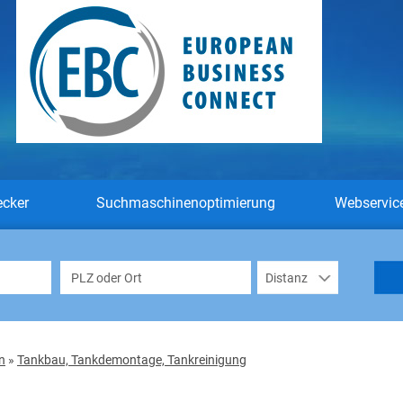
ecker
Suchmaschinenoptimierung
Webservic
n
»
Tankbau, Tankdemontage, Tankreinigung