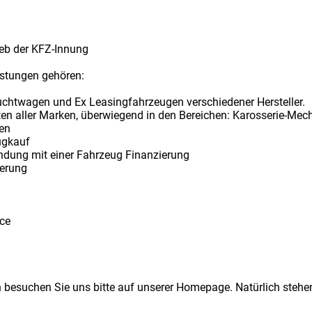
ieb der KFZ-Innung
istungen gehören:
uchtwagen und Ex Leasingfahrzeugen verschiedener Hersteller.
ten aller Marken, überwiegend in den Bereichen: Karosserie-Mec
en
ugkauf
indung mit einer Fahrzeug Finanzierung
ierung
ice
n besuchen Sie uns bitte auf unserer Homepage. Natürlich stehen