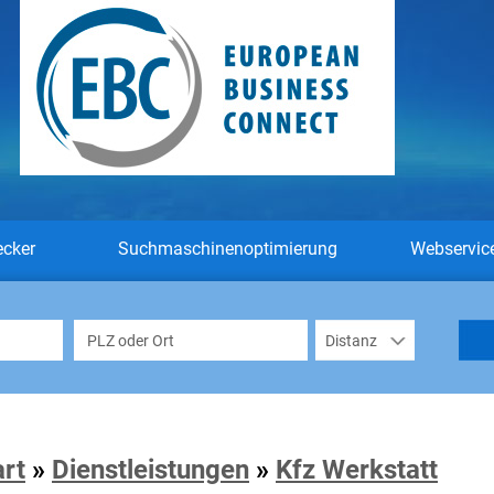
ecker
Suchmaschinenoptimierung
Webservic
art
»
Dienstleistungen
»
Kfz Werkstatt