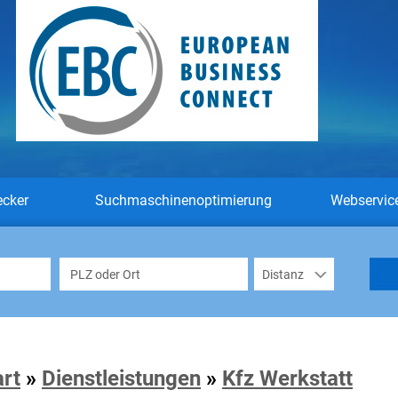
ecker
Suchmaschinenoptimierung
Webservic
art
»
Dienstleistungen
»
Kfz Werkstatt