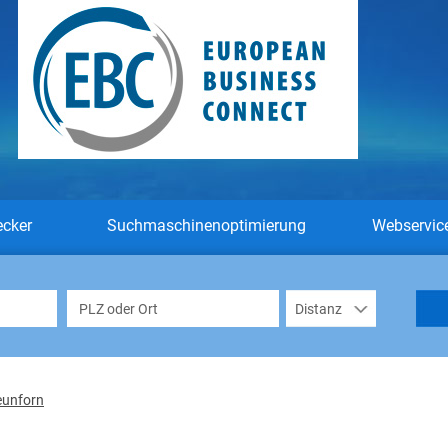
ecker
Suchmaschinenoptimierung
Webservic
eunforn