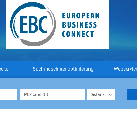
ecker
Suchmaschinenoptimierung
Webservic
n