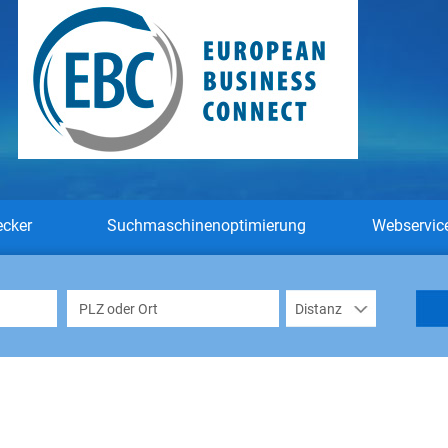
ecker
Suchmaschinenoptimierung
Webservic