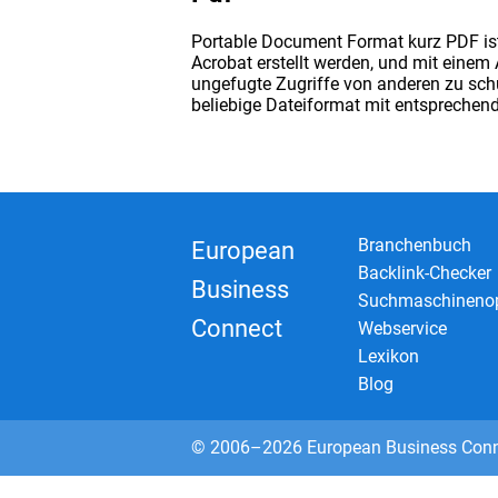
Portable Document Format kurz PDF ist
Acrobat erstellt werden, und mit einem
ungefugte Zugriffe von anderen zu sch
beliebige Dateiformat mit entsprechend
Branchenbuch
European
Backlink-Checker
Business
Suchmaschinenop
Connect
Webservice
Lexikon
Blog
© 2006–2026 European Business Con