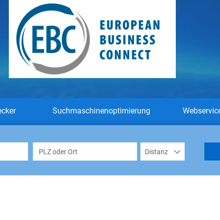
ecker
Suchmaschinenoptimierung
Webservic