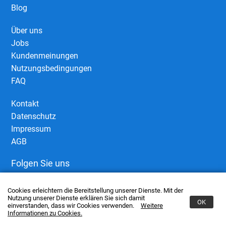
Blog
Über uns
Jobs
Kundenmeinungen
Nutzungsbedingungen
FAQ
Kontakt
Datenschutz
Impressum
AGB
Folgen Sie uns
Cookies erleichtern die Bereitstellung unserer Dienste. Mit der
Nutzung unserer Dienste erklären Sie sich damit
OK
einverstanden, dass wir Cookies verwenden.
Weitere
Informationen zu Cookies.
© 2006–2026 European Business Connect