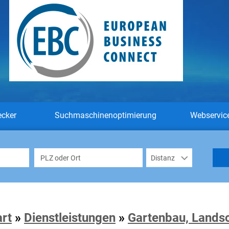
ecker
Suchmaschinenoptimierung
Webservic
art
»
Dienstleistungen
»
Gartenbau, Lands