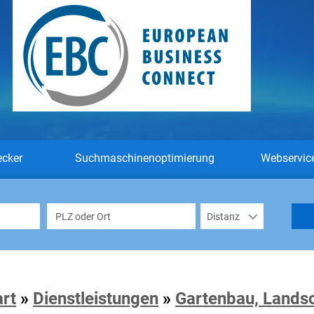
ecker
Suchmaschinenoptimierung
Webservic
art
»
Dienstleistungen
»
Gartenbau, Lands