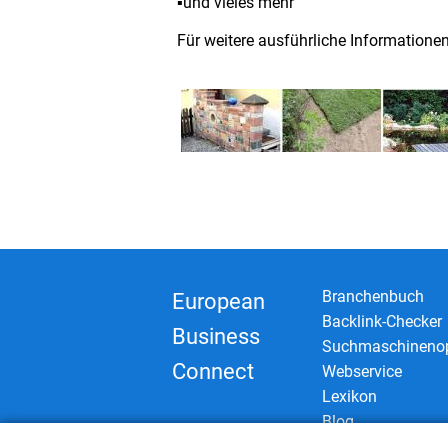
▪und vieles mehr
Für weitere ausführliche Informatione
Branchenbuch
European
Backlink-Checker
Business
Suchmaschinenop
Connect
Webservice
Lexikon
Blog