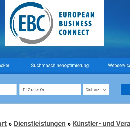
ecker
Suchmaschinenoptimierung
Webservic
art
»
Dienstleistungen
»
Künstler- und Ver