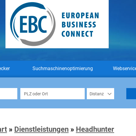
ecker
Suchmaschinenoptimierung
Webservic
art
»
Dienstleistungen
»
Headhunter