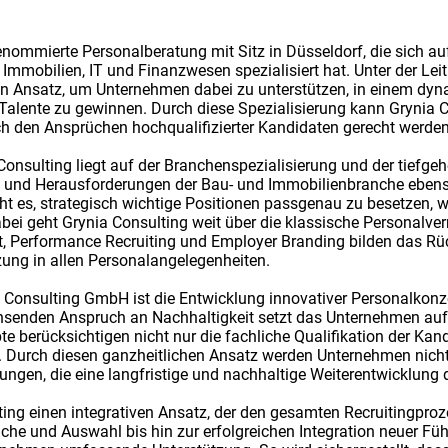
enommierte Personalberatung mit Sitz in Düsseldorf, die sich au
Immobilien, IT und Finanzwesen spezialisiert hat. Unter der Le
 Ansatz, um Unternehmen dabei zu unterstützen, in einem dyn
alente zu gewinnen. Durch diese Spezialisierung kann Grynia C
h den Ansprüchen hochqualifizierter Kandidaten gerecht werden
Consulting liegt auf der Branchenspezialisierung und der tiefg
und Herausforderungen der Bau- und Immobilienbranche ebenso
ht es, strategisch wichtige Positionen passgenau zu besetzen, w
bei geht Grynia Consulting weit über die klassische Personalver
, Performance Recruiting und Employer Branding bilden das R
ung in allen Personalangelegenheiten.
 Consulting GmbH ist die Entwicklung innovativer Personalkonze
enden Anspruch an Nachhaltigkeit setzt das Unternehmen auf 
te berücksichtigen nicht nur die fachliche Qualifikation der Kan
Durch diesen ganzheitlichen Ansatz werden Unternehmen nicht 
ungen, die eine langfristige und nachhaltige Weiterentwicklung 
ing einen integrativen Ansatz, der den gesamten Recruitingproze
che und Auswahl bis hin zur erfolgreichen Integration neuer Füh