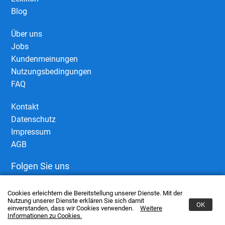
Blog
Über uns
Jobs
Kundenmeinungen
Nutzungsbedingungen
FAQ
Kontakt
Datenschutz
Impressum
AGB
Folgen Sie uns
Cookies erleichtern die Bereitstellung unserer Dienste. Mit der
Nutzung unserer Dienste erklären Sie sich damit
OK
einverstanden, dass wir Cookies verwenden.
Weitere
Informationen zu Cookies.
© 2006–2026 European Business Connect