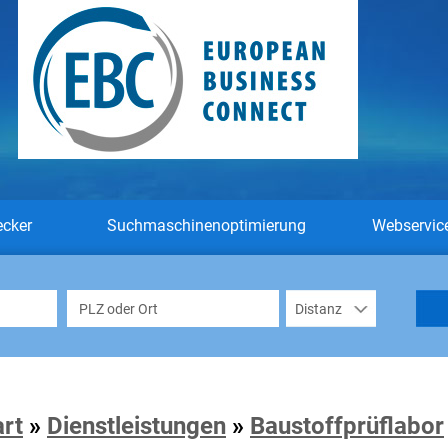
ecker
Suchmaschinenoptimierung
Webservic
art
»
Dienstleistungen
»
Baustoffprüflabor