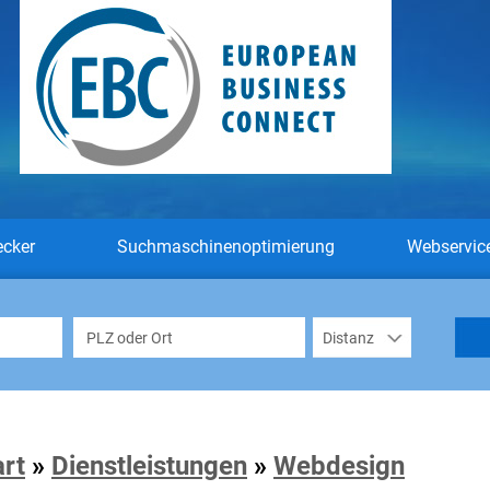
ecker
Suchmaschinenoptimierung
Webservic
art
»
Dienstleistungen
»
Webdesign