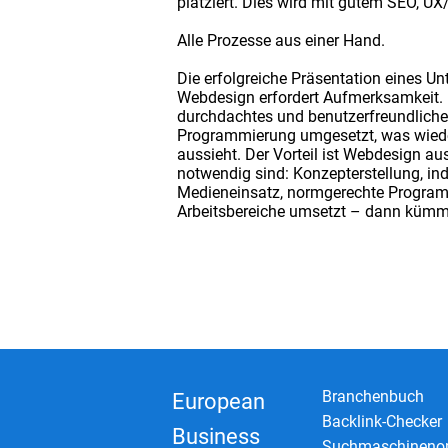
platziert. Dies wird mit gutem SEO, UX
Alle Prozesse aus einer Hand.
Die erfolgreiche Präsentation eines Un
Webdesign erfordert Aufmerksamkeit. 
durchdachtes und benutzerfreundliche
Programmierung umgesetzt, was wiede
aussieht. Der Vorteil ist Webdesign aus
notwendig sind: Konzepterstellung, ind
Medieneinsatz, normgerechte Programm
Arbeitsbereiche umsetzt – dann kümm
Branchenbuch
European
Backlink-Checker
Business
Suchmaschinenop