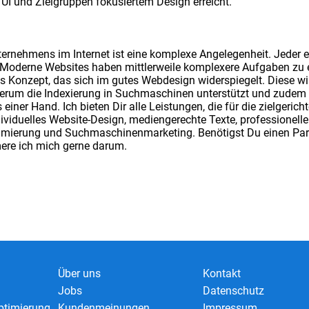
/UI und Zielgruppen fokusiertem Design erreicht.
ternehmens im Internet ist eine komplexe Angelegenheit. Jeder e
Moderne Websites haben mittlerweile komplexere Aufgaben zu e
s Konzept, das sich im gutes Webdesign widerspiegelt. Diese w
rum die Indexierung in Suchmaschinen unterstützt und zudem 
 einer Hand. Ich bieten Dir alle Leistungen, die für die zielgeri
ividuelles Website-Design, mediengerechte Texte, professionelle 
ierung und Suchmaschinenmarketing. Benötigst Du einen Partne
ere ich mich gerne darum.
Über uns
Kontakt
Jobs
Datenschutz
timierung
Kundenmeinungen
Impressum