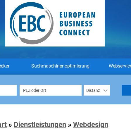
ecker
Suchmaschinenoptimierung
Webservic
art
»
Dienstleistungen
»
Webdesign