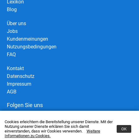
Lexikon
Blog
Über uns
Jobs
Kundenmeinungen
Nutzungsbedingungen
FAQ
Kontakt
Datenschutz
Impressum
AGB
Folgen Sie uns
Cookies erleichtern die Bereitstellung unserer Dienste. Mit der
Nutzung unserer Dienste erklären Sie sich damit
OK
einverstanden, dass wir Cookies verwenden.
Weitere
Informationen zu Cookies.
© 2006–2026 European Business Connect