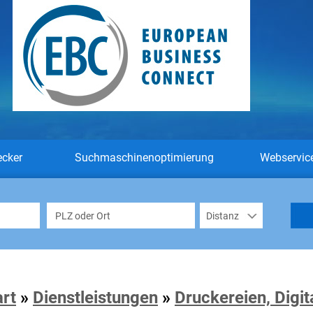
ecker
Suchmaschinenoptimierung
Webservic
art
»
Dienstleistungen
»
Druckereien, Digi