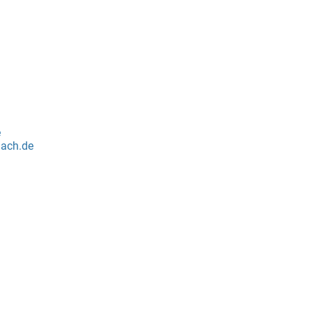
e
lach.de