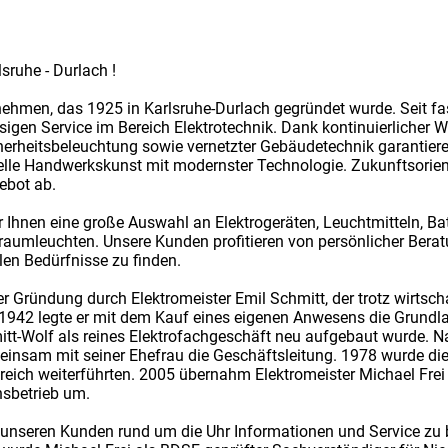
sruhe - Durlach !
rnehmen, das 1925 in Karlsruhe-Durlach gegründet wurde. Seit fa
gen Service im Bereich Elektrotechnik. Dank kontinuierlicher We
herheitsbeleuchtung sowie vernetzter Gebäudetechnik garantiere
elle Handwerkskunst mit modernster Technologie. Zukunftsorien
ebot ab.
r Ihnen eine große Auswahl an Elektrogeräten, Leuchtmitteln, B
raumleuchten. Unsere Kunden profitieren von persönlicher Bera
len Bedürfnisse zu finden.
 Gründung durch Elektromeister Emil Schmitt, der trotz wirtsch
e. 1942 legte er mit dem Kauf eines eigenen Anwesens die Grund
itt-Wolf als reines Elektrofachgeschäft neu aufgebaut wurde.
nsam mit seiner Ehefrau die Geschäftsleitung. 1978 wurde die F
lgreich weiterführten. 2005 übernahm Elektromeister Michael Fr
onsbetrieb um.
nseren Kunden rund um die Uhr Informationen und Service zu biet