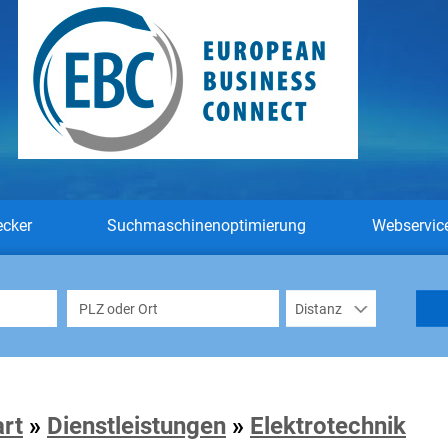
ecker
Suchmaschinenoptimierung
Webservic
art
»
Dienstleistungen
»
Elektrotechnik