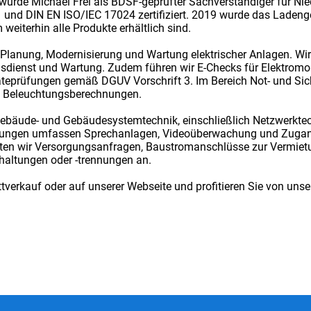
8 wurde Michael Frei als BDSF-geprüfter Sachverständiger für 
 und DIN EN ISO/IEC 17024 zertifiziert. 2019 wurde das Ladeng
eiterhin alle Produkte erhältlich sind.
lanung, Modernisierung und Wartung elektrischer Anlagen. Wir s
sdienst und Wartung. Zudem führen wir E-Checks für Elektromobi
prüfungen gemäß DGUV Vorschrift 3. Im Bereich Not- und Sich
d Beleuchtungsberechnungen.
 Gebäude- und Gebäudesystemtechnik, einschließlich Netzwerk
ösungen umfassen Sprechanlagen, Videoüberwachung und Zugangs
eten wir Versorgungsanfragen, Baustromanschlüsse zur Vermiet
ltungen oder -trennungen an.
verkauf oder auf unserer Webseite und profitieren Sie von unse