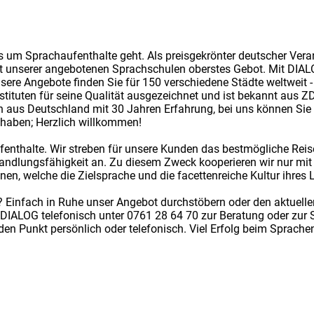
 um Sprachaufenthalte geht. Als preisgekrönter deutscher Verans
ät unserer angebotenen Sprachschulen oberstes Gebot. Mit DIALO
sere Angebote finden Sie für 150 verschiedene Städte weltweit 
tituten für seine Qualität ausgezeichnet und ist bekannt aus Z
en aus Deutschland mit 30 Jahren Erfahrung, bei uns können Sie
u haben; Herzlich willkommen!
fenthalte. Wir streben für unsere Kunden das bestmögliche Reis
andlungsfähigkeit an. Zu diesem Zweck kooperieren wir nur mit
nen, welche die Zielsprache und die facettenreiche Kultur ihres 
 Einfach in Ruhe unser Angebot durchstöbern oder den aktuellen
 DIALOG telefonisch unter 0761 28 64 70 zur Beratung oder zur 
en Punkt persönlich oder telefonisch. Viel Erfolg beim Sprach