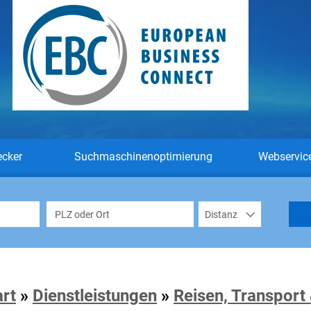
ecker
Suchmaschinenoptimierung
Webservic
art
»
Dienstleistungen
»
Reisen, Transport 