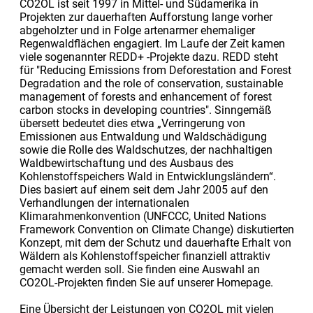
CO2OL ist seit 1997 in Mittel- und Südamerika in
Projekten zur dauerhaften Aufforstung lange vorher
abgeholzter und in Folge artenarmer ehemaliger
Regenwaldflächen engagiert. Im Laufe der Zeit kamen
viele sogenannter REDD+ -Projekte dazu. REDD steht
für "Reducing Emissions from Deforestation and Forest
Degradation and the role of conservation, sustainable
management of forests and enhancement of forest
carbon stocks in developing countries". Sinngemäß
übersett bedeutet dies etwa „Verringerung von
Emissionen aus Entwaldung und Waldschädigung
sowie die Rolle des Waldschutzes, der nachhaltigen
Waldbewirtschaftung und des Ausbaus des
Kohlenstoffspeichers Wald in Entwicklungsländern“.
Dies basiert auf einem seit dem Jahr 2005 auf den
Verhandlungen der internationalen
Klimarahmenkonvention (UNFCCC, United Nations
Framework Convention on Climate Change) diskutierten
Konzept, mit dem der Schutz und dauerhafte Erhalt von
Wäldern als Kohlenstoffspeicher finanziell attraktiv
gemacht werden soll. Sie finden eine Auswahl an
CO2OL-Projekten finden Sie auf unserer Homepage.
Eine Übersicht der Leistungen von CO2OL mit vielen