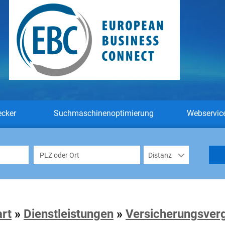
ecker
Suchmaschinenoptimierung
Webservic
art
»
Dienstleistungen
»
Versicherungsverg