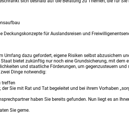
schränkt sich deshalb auf die Beratung zu Themen, die für Sie 
gensaufbau
lle Deckungskonzepte für Auslandsreisen und Freiwilligenentse
em Umfang dazu gefordert, eigene Risiken selbst abzusichern u
 Staat bietet zukünftig nur noch eine Grundsicherung, mit dem 
öglichkeiten und staatliche Förderungen, um gegenzusteuern und 
 zwei Dinge notwendig:
 treffen
der Sie mit Rat und Tat begeleitet und bei ihrem Vorhaben „sorg
prechpartner haben Sie bereits gefunden. Nun liegt es an Ihne
aten Sie gerne.