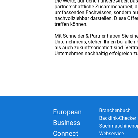
Die Werte, auf denen unsere Arbeit ba
partnerschaftliche Zusammenarbeit, di
umfassenden Fachwissen, sondern auch
nachvollziehbar darstellen. Diese Offe
treffen können.
Mit Schneider & Partner haben Sie einen
Unternehmens, stehen Ihnen bei allen 
als auch zukunftsorientiert sind. Ver
Unternehmen nachhaltig erfolgreich z
Branchenbuch
European
Backlink-Checker
Business
Suchmaschinenop
Connect
Webservice