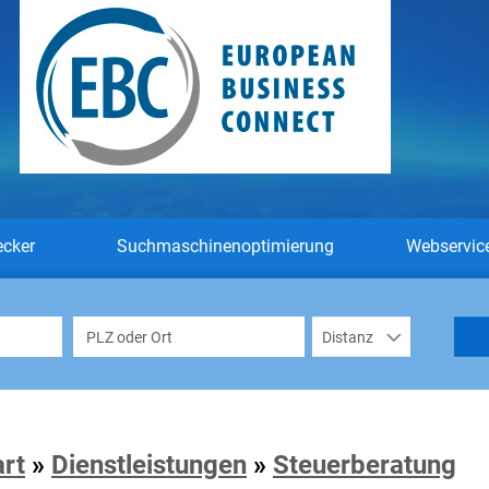
ecker
Suchmaschinenoptimierung
Webservic
art
»
Dienstleistungen
»
Steuerberatung