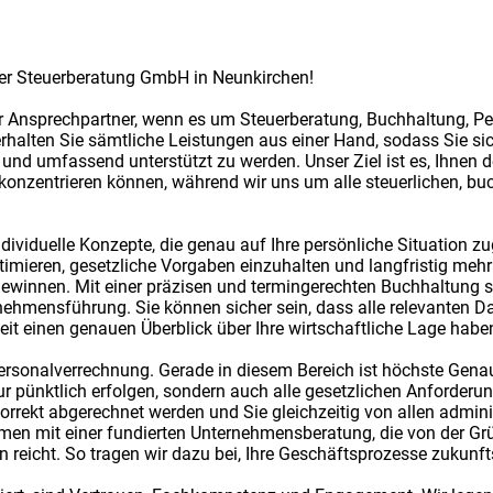
er Steuerberatung GmbH in Neunkirchen!
cher Ansprechpartner, wenn es um Steuerberatung, Buchhaltung, 
halten Sie sämtliche Leistungen aus einer Hand, sodass Sie sic
und umfassend unterstützt zu werden. Unser Ziel ist es, Ihnen d
konzentrieren können, während wir uns um alle steuerlichen, bu
ndividuelle Konzepte, die genau auf Ihre persönliche Situation zu
ptimieren, gesetzliche Vorgaben einzuhalten und langfristig meh
gewinnen. Mit einer präzisen und termingerechten Buchhaltung sc
nehmensführung. Sie können sicher sein, dass alle relevanten D
eit einen genauen Überblick über Ihre wirtschaftliche Lage habe
 Personalverrechnung. Gerade in diesem Bereich ist höchste Gena
pünktlich erfolgen, sondern auch alle gesetzlichen Anforderung
korrekt abgerechnet werden und Sie gleichzeitig von allen admini
men mit einer fundierten Unternehmensberatung, die von der Gr
n reicht. So tragen wir dazu bei, Ihre Geschäftsprozesse zukunfts