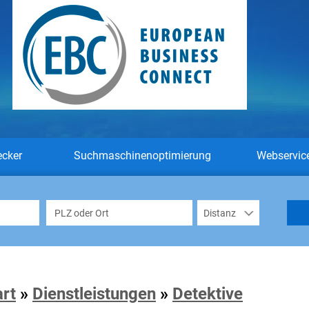
ecker
Suchmaschinenoptimierung
Webservic
art
»
Dienstleistungen
»
Detektive