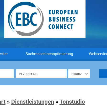
ecker
Suchmaschinenoptimierung
Webservic
art
»
Dienstleistungen
»
Tonstudio