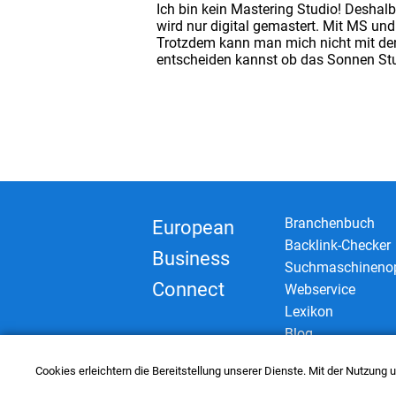
Ich bin kein Mastering Studio! Deshalb
wird nur digital gemastert. Mit MS un
Trotzdem kann man mich nicht mit den
entscheiden kannst ob das Sonnen Stud
Branchenbuch
European
Backlink-Checker
Business
Suchmaschinenop
Connect
Webservice
Lexikon
Blog
Cookies erleichtern die Bereitstellung unserer Dienste. Mit der Nutzung
© 2006–2026 European Business Con