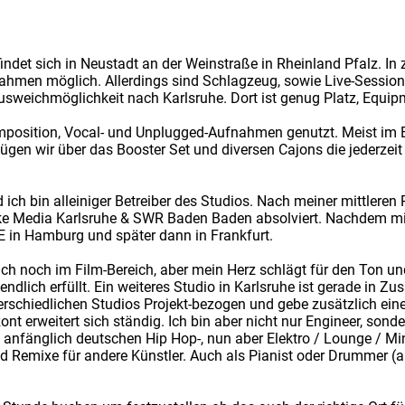
findet sich in Neustadt an der Weinstraße in Rheinland Pfalz. I
ahmen möglich. Allerdings sind Schlagzeug, sowie Live-Sessions
Ausweichmöglichkeit nach Karlsruhe. Dort ist genug Platz, Equi
mposition, Vocal- und Unplugged-Aufnahmen genutzt. Meist im B
fügen wir über das Booster Set und diversen Cajons die jederzeit
 ich bin alleiniger Betreiber des Studios. Nach meiner mittleren 
ike Media Karlsruhe & SWR Baden Baden absolviert. Nachdem mir
AE in Hamburg und später dann in Frankfurt.
ch noch im Film-Bereich, aber mein Herz schlägt für den Ton un
ndlich erfüllt. Ein weiteres Studio in Karlsruhe ist gerade in 
terschiedlichen Studios Projekt-bezogen und gebe zusätzlich ei
ont erweitert sich ständig. Ich bin aber nicht nur Engineer, sonde
nfänglich deutschen Hip Hop-, nun aber Elektro / Lounge / Mi
d Remixe für andere Künstler. Auch als Pianist oder Drummer (a