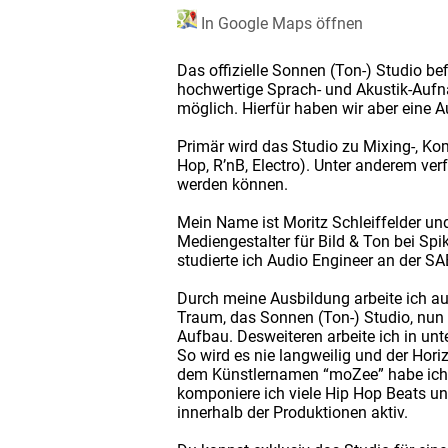
In Google Maps öffnen
Das offizielle Sonnen (Ton-) Studio be
hochwertige Sprach- und Akustik-Aufn
möglich. Hierfür haben wir aber eine 
Primär wird das Studio zu Mixing-, Ko
Hop, R’nB, Electro). Unter anderem ver
werden können.
Mein Name ist Moritz Schleiffelder und
Mediengestalter für Bild & Ton bei Sp
studierte ich Audio Engineer an der S
Durch meine Ausbildung arbeite ich au
Traum, das Sonnen (Ton-) Studio, nun e
Aufbau. Desweiteren arbeite ich in un
So wird es nie langweilig und der Horiz
dem Künstlernamen “moZee” habe ich a
komponiere ich viele Hip Hop Beats un
innerhalb der Produktionen aktiv.