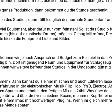
 Stunde buchen um festzustellen ob das auch der richtige Ort für
e ganze Produktion, dann bekommst du die Stunde geschenkt.
en des Studios, dann fällt lediglich der normale Stundentarif a
viel Equipment, aber dafür nur vom feinsten! So ist das Studio
ahmen (bis auf akustische Drums) möglich. Genug Mikrofone, Pr
e hierzu die Equipment-Liste und Bilder.
önnen wir je nach Anspruch und Budget zum Beispiel in das Z
ätig bin. Dort ist genügend Raum und Equipment für Schlagzeu
nnen wir weitere befreundete Studios in der Umgebung günstig
men? Dann kannst du sie hier mischen und auch Editieren las
ahrung in der elektronischen Musik (Hip Hop, R‘n‘B, Electro). A
en Spuren und erhaltet den fertigen Mix als 24bit Wav über das In
ehört wird über drei verschiedene Boxen, mehreren Kopfhörer un
auf einem Imac mit hochwertigen Plug Ins. Wenn ihr gleich mehre
nze Menge sparen!