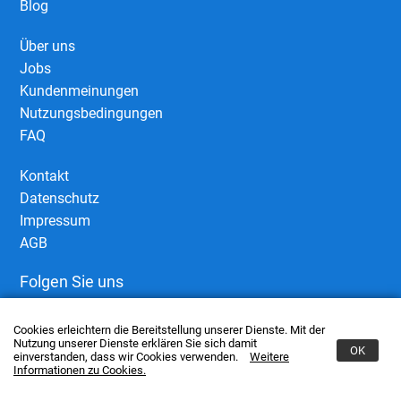
Blog
Über uns
Jobs
Kundenmeinungen
Nutzungsbedingungen
FAQ
Kontakt
Datenschutz
Impressum
AGB
Folgen Sie uns
Cookies erleichtern die Bereitstellung unserer Dienste. Mit der
Nutzung unserer Dienste erklären Sie sich damit
OK
einverstanden, dass wir Cookies verwenden.
Weitere
Informationen zu Cookies.
© 2006–2026 European Business Connect