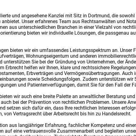
ablierte und angesehene Kanzlei mit Sitz in Dortmund, die sowohl 
 anbietet. Unser erfahrenes Team aus Rechtsanwälten und Notar
 aus unterschiedlichen Branchen in einer Vielzahl von rechtli
rientierung bieten wir individuelle Lösungen, die passgenau auf
tungen bieten wir ein umfassendes Leistungsspektrum an. Unser
Kaufverträgen, Wohnungseigentum und anderen immobilienrechtli
und unterstützen Sie bei der Gründung von Unternehmen, der Änd
 Erbrecht helfen wir Ihnen, klare und rechtssichere Regelungen
estamenten, Erbverträgen und Vermögensübertragungen. Auch im
reinbarungen sowie Scheidungsfolgen. Zudem unterstützen wir Si
ungen und Patientenverfügungen, damit Sie für den Fall der Fäll
bieten wir auch eine breite Palette an anwaltlicher Beratung und 
ls auch bei der Prävention von rechtlichen Problemen. Unsere Anw
nd setzen sich dafür ein, dass Ihre rechtlichen Interessen erfolg
n, von Vertragsrecht über Arbeitsrecht bis hin zu Handelsrecht.
ation aus langjähriger Erfahrung, fachlicher Kompetenz und ei
en auf eine vertrauensvolle Zusammenarbeit und begleiten unse