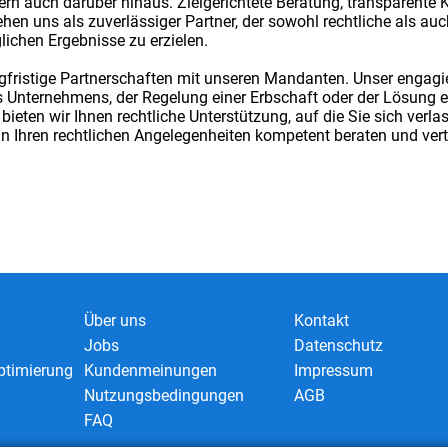
ern auch darüber hinaus. Zielgerichtete Beratung, transparen
en uns als zuverlässiger Partner, der sowohl rechtliche als auc
lichen Ergebnisse zu erzielen.
angfristige Partnerschaften mit unseren Mandanten. Unser engagi
nes Unternehmens, der Regelung einer Erbschaft oder der Lösung 
 bieten wir Ihnen rechtliche Unterstützung, auf die Sie sich verl
in Ihren rechtlichen Angelegenheiten kompetent beraten und vert
Über uns
Kontakt
Jobs
Datenschutz
timierung
Kundenmeinungen
Impressum
Nutzungsbedingungen
AGB
FAQ