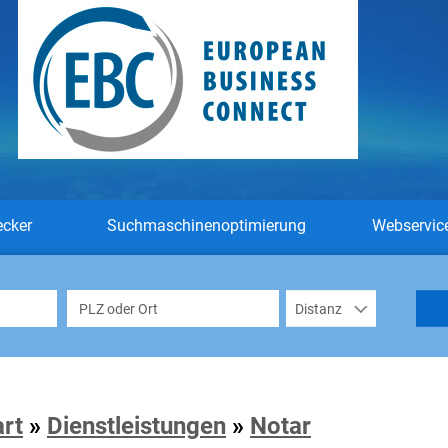
ecker
Suchmaschinenoptimierung
Webservic
art
»
Dienstleistungen
»
Notar