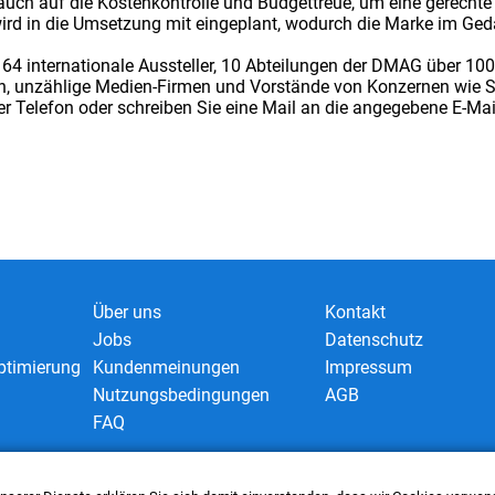
ch auf die Kostenkontrolle und Budgettreue, um eine gerechte 
rd in die Umsetzung mit eingeplant, wodurch die Marke im Gedä
64 internationale Aussteller, 10 Abteilungen der DMAG über 10
n, unzählige Medien-Firmen und Vorstände von Konzernen wie S
er Telefon oder schreiben Sie eine Mail an die angegebene E-Mai
Über uns
Kontakt
Jobs
Datenschutz
timierung
Kundenmeinungen
Impressum
Nutzungsbedingungen
AGB
FAQ