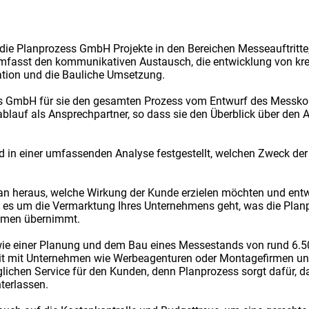
die Planprozess GmbH Projekte in den Bereichen Messeauftritte
asst den kommunikativen Austausch, die entwicklung von krea
ation und die Bauliche Umsetzung.
s GmbH für sie den gesamten Prozess vom Entwurf des Messko
blauf als Ansprechpartner, so dass sie den Überblick über den 
rd in einer umfassenden Analyse festgestellt, welchen Zweck de
 heraus, welche Wirkung der Kunde erzielen möchten und entw
nn es um die Vermarktung Ihres Unternehmens geht, was die Pla
ehmen übernimmt.
wie einer Planung und dem Bau eines Messestands von rund 6.50
it Unternehmen wie Werbeagenturen oder Montagefirmen und rea
glichen Service für den Kunden, denn Planprozess sorgt dafür, 
terlassen.