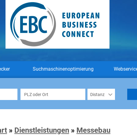
ecker
Suchmaschinenoptimierung
Webservic
art
»
Dienstleistungen
»
Messebau