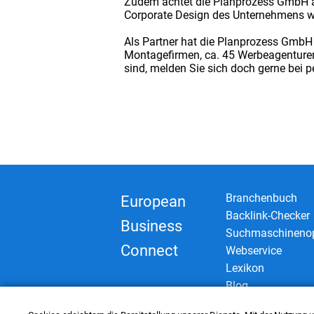
Zudem achtet die Planprozess GmbH au
Corporate Design des Unternehmens wi
Als Partner hat die Planprozess GmbH 
Montagefirmen, ca. 45 Werbeagenture
sind, melden Sie sich doch gerne bei p
Branchenbuch
European
Backlink-Checker
Business
Suchmaschinenop
Connect
Webservice
Lexikon
Blog