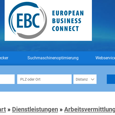
ecker
Suchmaschinenoptimierung
Webservic
art
»
Dienstleistungen
»
Arbeitsvermittlun