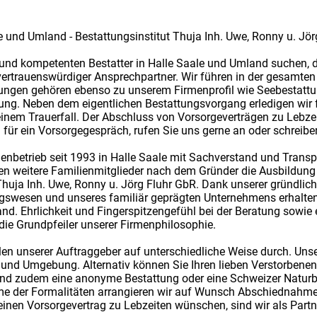
ale und Umland - Bestattungsinstitut Thuja Inh. Uwe, Ronny u. Jö
 und kompetenten Bestatter in Halle Saale und Umland suchen, d
 vertrauenswürdiger Ansprechpartner. Wir führen in der gesamt
attungen gehören ebenso zu unserem Firmenprofil wie Seebestat
ung. Neben dem eigentlichen Bestattungsvorgang erledigen wir 
em Trauerfall. Der Abschluss von Vorsorgeverträgen zu Lebzei
für ein Vorsorgegespräch, rufen Sie uns gerne an oder schreiben
ilienbetrieb seit 1993 in Halle Saale mit Sachverstand und Tran
n weitere Familienmitglieder nach dem Gründer die Ausbildung z
ls Thuja Inh. Uwe, Ronny u. Jörg Fluhr GbR. Dank unserer gründl
ngswesen und unseres familiär geprägten Unternehmens erhalte
d. Ehrlichkeit und Fingerspitzengefühl bei der Beratung sowie e
die Grundpfeiler unserer Firmenphilosophie.
en unserer Auftraggeber auf unterschiedliche Weise durch. Unse
 und Umgebung. Alternativ können Sie Ihren lieben Verstorbenen
sind zudem eine anonyme Bestattung oder eine Schweizer Naturb
e der Formalitäten arrangieren wir auf Wunsch Abschiednahme
 einen Vorsorgevertrag zu Lebzeiten wünschen, sind wir als Par