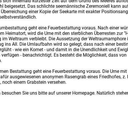
 sich innerhalb kürzester Zeit auf dem Grund des Meeres auflös
ahl beigesetzt. Das schlichte seemännische Zeremoniell kann a
Überreichung einer Kopie der Seekarte mit exakter Positionsang
elbstverständlich.
aumbestattung geht eine Feuerbestattung voraus. Nach einer wür
 Heimatort, wird die Urne mit den sterblichen Überresten zur 
ung im Weltraum verbleibt. Die Aussetzung der Weltraumamphore 
ins All. Die Umlaufbahn wird so gelegt, dass nach einer bestimm
glüht - wie ein Komet - und damit in die Unendlichkeit und Ewi
s verfügen - benachrichtigt. Es besteht die Möglichkeit, dass 
.
en Bestattung geht eine Feuerbestattung voraus. Die Urne mit 
dafür ausgewiesenen anonymen Rasengrab eines Friedhofes, z. B. 
, noch einem Grabstein versehen.
n besuchen Sie uns bitte auf unserer Homepage. Natürlich stehen