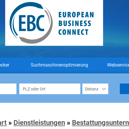
ecker
Suchmaschinenoptimierung
Webservic
art
»
Dienstleistungen
»
Bestattungsunter