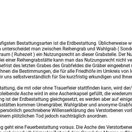
ufigsten Bestattungsarten ist die Erdbestattung. Üblicherweise 
en unterscheidet man zwischen Reihengrab und Wahlgrab ( Sonde
raum ( Ruhezeit ) ein Nutzungsrecht an dieser Grabstelle. Der 
Bei einer Reihengrabstätte kann man das Nutzungsrecht nicht ver
hefrist des letzten Grabes des Grabfeldes die Gräber eingeebnet
 Ihnen die Bestimmungen, die für alle Friedhöfe im Umkreis von 
r uns selbstverständlich für Sie kurzfristig erkundigen und Ihne
tattung, die mit oder ohne Trauerfeier stattfinden kann, wird de
leibende Asche wird in eine Aschenkapsel gefüllt, die wiederu
ng ist der Erdbestattung gleichgesetzt, es werden aber auf einig
ngsstätten kommen Urnengräber, Wahlgräber und anonyme Grabfeld
ne persönlich geschriebene Willenserklärung des Verstorbenen vorl
inem plötzlichen Tod jedoch nachträglich anordnen.
g geht eine Feuerbestattung voraus. Die Asche des Verstorbenen 