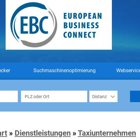
ecker
Suchmaschinenoptimierung
Webservic
art
»
Dienstleistungen
»
Taxiunternehmen