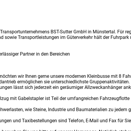
nd Transportunternehmens BST-Sutter GmbH in Münstertal. Für reg
nd sowie Transportleistungen im Güterverkehr hält der Fuhrpark 
rlässiger Partner in den Bereichen
 möchten wir Ihnen gerne unsere modernen Kleinbusse mit 8 Fahr
adantrieb ermöglichen sie unterschiedlichste Gruppenaktivitäte
stungen lässt sich jederzeit ein geräumiger Allzweckanhänger an
elzug mit Gabelstapler ist Teil der umfangreichen Fahrzeugflot
werlasten, wie Steine, Industrie und Baumaterialien zu jedem g
gen und Taxibestellungen sind Telefon, E-Mail und Fax für Sie 