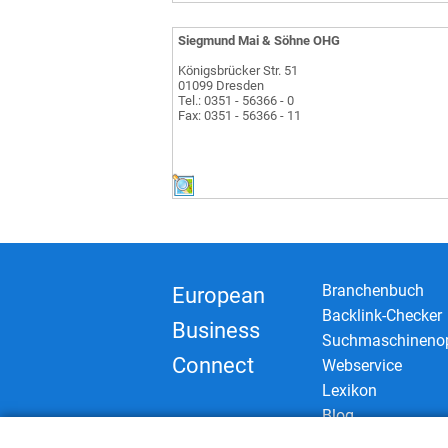
Siegmund Mai & Söhne OHG
Königsbrücker Str. 51
01099 Dresden
Tel.: 0351 - 56366 - 0
Fax: 0351 - 56366 - 11
Branchenbuch
European
Backlink-Checker
Business
Suchmaschinenop
Connect
Webservice
Lexikon
Blog