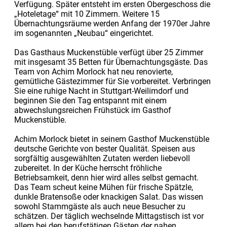
Verfügung. Später entsteht im ersten Obergeschoss die
„Hoteletage“ mit 10 Zimmern. Weitere 15
Übernachtungsräume werden Anfang der 1970er Jahre
im sogenannten „Neubau“ eingerichtet.
Das Gasthaus Muckenstüble verfügt über 25 Zimmer
mit insgesamt 35 Betten für Übernachtungsgäste. Das
Team von Achim Morlock hat neu renovierte,
gemütliche Gästezimmer für Sie vorbereitet. Verbringen
Sie eine ruhige Nacht in Stuttgart-Weilimdorf und
beginnen Sie den Tag entspannt mit einem
abwechslungsreichen Frühstück im Gasthof
Muckenstüble.
Achim Morlock bietet in seinem Gasthof Muckenstüble
deutsche Gerichte von bester Qualität. Speisen aus
sorgfältig ausgewählten Zutaten werden liebevoll
zubereitet. In der Küche herrscht fröhliche
Betriebsamkeit, denn hier wird alles selbst gemacht.
Das Team scheut keine Mühen für frische Spätzle,
dunkle Bratensoße oder knackigen Salat. Das wissen
sowohl Stammgäste als auch neue Besucher zu
schätzen. Der täglich wechselnde Mittagstisch ist vor
allem bei den berufstätigen Gästen der nahen