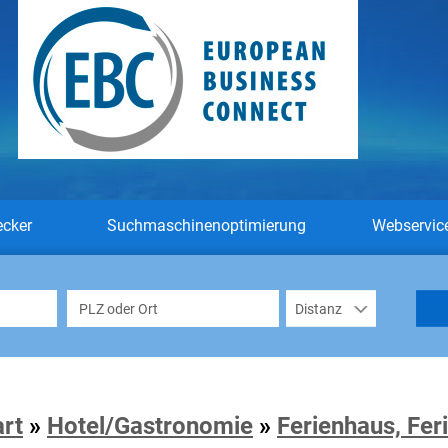
ecker
Suchmaschinenoptimierung
Webservic
art
»
Hotel/Gastronomie
»
Ferienhaus, Fe