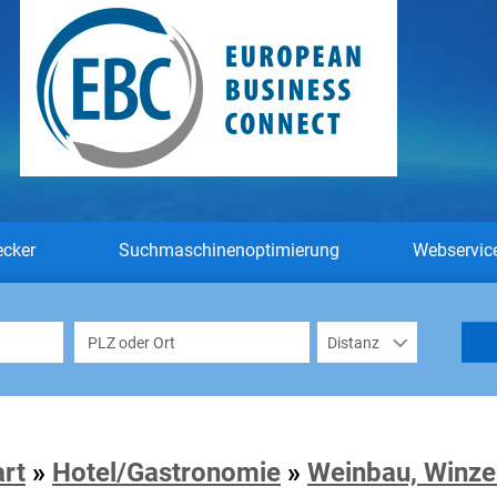
ecker
Suchmaschinenoptimierung
Webservic
art
»
Hotel/Gastronomie
»
Weinbau, Winze