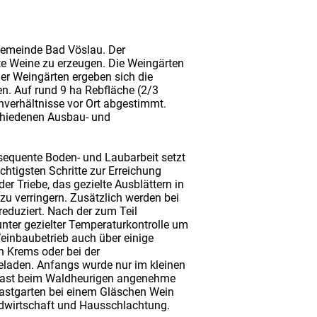
tgemeinde Bad Vöslau. Der
nte Weine zu erzeugen. Die Weingärten
der Weingärten ergeben sich die
n. Auf rund 9 ha Rebfläche (2/3
nverhältnisse vor Ort abgestimmt.
schiedenen Ausbau- und
sequente Boden- und Laubarbeit setzt
htigsten Schritte zur Erreichung
er Triebe, das gezielte Ausblättern in
zu verringern. Zusätzlich werden bei
eduziert. Nach der zum Teil
unter gezielter Temperaturkontrolle um
einbaubetrieb auch über einige
n Krems oder bei der
laden. Anfangs wurde nur im kleinen
r Gast beim Waldheurigen angenehme
astgarten bei einem Gläschen Wein
ndwirtschaft und Hausschlachtung.