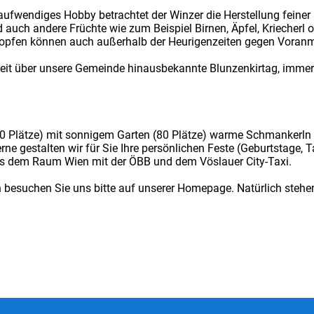
fwendiges Hobby betrachtet der Winzer die Herstellung feiner D
uch andere Früchte wie zum Beispiel Birnen, Äpfel, Kriecherl 
n Tropfen können auch außerhalb der Heurigenzeiten gegen Voranm
 weit über unsere Gemeinde hinausbekannte Blunzenkirtag, imm
80 Plätze) mit sonnigem Garten (80 Plätze) warme Schmankerln
ne gestalten wir für Sie Ihre persönlichen Feste (Geburtstage, 
aus dem Raum Wien mit der ÖBB und dem Vöslauer City-Taxi.
n besuchen Sie uns bitte auf unserer Homepage. Natürlich stehen