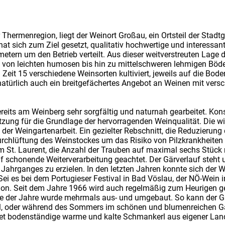
 Thermenregion, liegt der Weinort Großau, ein Ortsteil der Stad
 hat sich zum Ziel gesetzt, qualitativ hochwertige und interessa
etern um den Betrieb verteilt. Aus dieser weitverstreuten Lage 
 von leichten humosen bis hin zu mittelschweren lehmigen Böde
eit 15 verschiedene Weinsorten kultiviert, jeweils auf die Bode
 natürlich auch ein breitgefächertes Angebot an Weinen mit ver
eits am Weinberg sehr sorgfältig und naturnah gearbeitet. Kon
zung für die Grundlage der hervorragenden Weinqualität. Die wic
 der Weingartenarbeit. Ein gezielter Rebschnitt, die Reduzierung d
urchlüftung des Weinstockes um das Risiko von Pilzkrankheiten 
m St. Laurent, die Anzahl der Trauben auf maximal sechs Stück r
uf schonende Weiterverarbeitung geachtet. Der Gärverlauf steht 
ahrganges zu erzielen. In den letzten Jahren konnte sich der W
ei es bei dem Portugieser Festival in Bad Vöslau, der NÖ-Wein i
on. Seit dem Jahre 1966 wird auch regelmäßig zum Heurigen ge
aufe der Jahre wurde mehrmals aus- und umgebaut. So kann de
l, oder während des Sommers im schönen und blumenreichen G
tet bodenständige warme und kalte Schmankerl aus eigener La