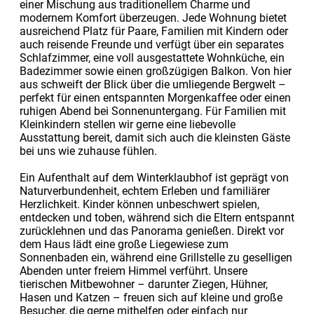
einer Mischung aus traditionellem Charme und
modernem Komfort überzeugen. Jede Wohnung bietet
ausreichend Platz für Paare, Familien mit Kindern oder
auch reisende Freunde und verfügt über ein separates
Schlafzimmer, eine voll ausgestattete Wohnküche, ein
Badezimmer sowie einen großzügigen Balkon. Von hier
aus schweift der Blick über die umliegende Bergwelt –
perfekt für einen entspannten Morgenkaffee oder einen
ruhigen Abend bei Sonnenuntergang. Für Familien mit
Kleinkindern stellen wir gerne eine liebevolle
Ausstattung bereit, damit sich auch die kleinsten Gäste
bei uns wie zuhause fühlen.
Ein Aufenthalt auf dem Winterklaubhof ist geprägt von
Naturverbundenheit, echtem Erleben und familiärer
Herzlichkeit. Kinder können unbeschwert spielen,
entdecken und toben, während sich die Eltern entspannt
zurücklehnen und das Panorama genießen. Direkt vor
dem Haus lädt eine große Liegewiese zum
Sonnenbaden ein, während eine Grillstelle zu geselligen
Abenden unter freiem Himmel verführt. Unsere
tierischen Mitbewohner – darunter Ziegen, Hühner,
Hasen und Katzen – freuen sich auf kleine und große
Besucher, die gerne mithelfen oder einfach nur