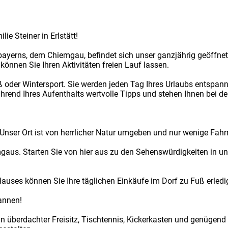
ie Steiner in Erlstätt!
yerns, dem Chiemgau, befindet sich unser ganzjährig geöffnetes
önnen Sie Ihren Aktivitäten freien Lauf lassen.
oder Wintersport. Sie werden jeden Tag Ihres Urlaubs entspann
hrend Ihres Aufenthalts wertvolle Tipps und stehen Ihnen bei d
t. Unser Ort ist von herrlicher Natur umgeben und nur wenige Fa
gaus. Starten Sie von hier aus zu den Sehenswürdigkeiten in uns
auses können Sie Ihre täglichen Einkäufe im Dorf zu Fuß erledi
annen!
ein überdachter Freisitz, Tischtennis, Kickerkasten und genügen