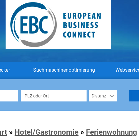
ecker
Suchmaschinenoptimierung
Webservic
art
»
Hotel/Gastronomie
»
Ferienwohnung