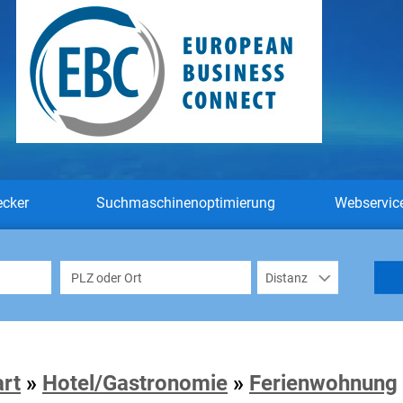
ecker
Suchmaschinenoptimierung
Webservic
art
»
Hotel/Gastronomie
»
Ferienwohnung