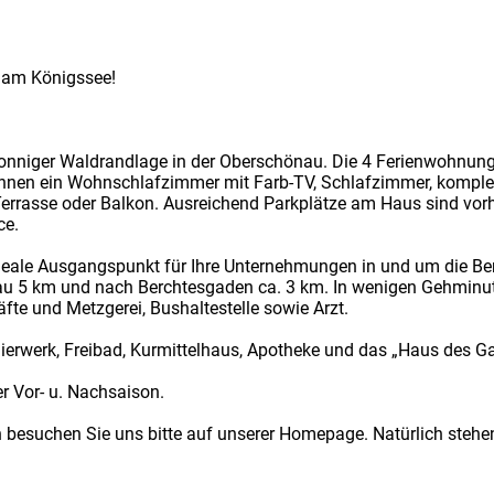
 am Königssee!
 sonniger Waldrandlage in der Oberschönau. Die 4 Ferienwohnung
hnen ein Wohnschlafzimmer mit Farb-TV, Schlafzimmer, komplett
rrasse oder Balkon. Ausreichend Parkplätze am Haus sind vorha
ce.
 ideale Ausgangspunkt für Ihre Unternehmungen in und um die B
u 5 km und nach Berchtesgaden ca. 3 km. In wenigen Gehminuten
fte und Metzgerei, Bushaltestelle sowie Arzt.
dierwerk, Freibad, Kurmittelhaus, Apotheke und das „Haus des Ga
r Vor- u. Nachsaison.
n besuchen Sie uns bitte auf unserer Homepage. Natürlich stehen