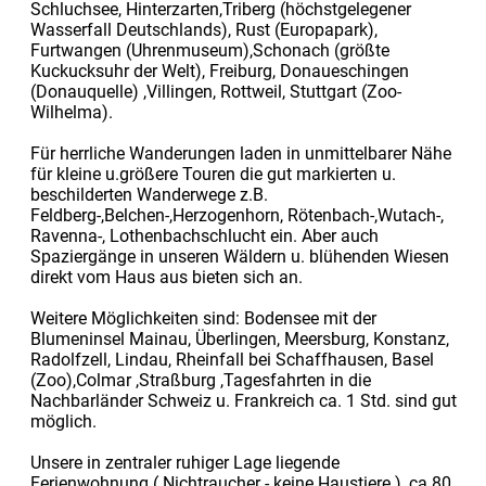
Schluchsee, Hinterzarten,Triberg (höchstgelegener
Wasserfall Deutschlands), Rust (Europapark),
Furtwangen (Uhrenmuseum),Schonach (größte
Kuckucksuhr der Welt), Freiburg, Donaueschingen
(Donauquelle) ,Villingen, Rottweil, Stuttgart (Zoo-
Wilhelma).
Für herrliche Wanderungen laden in unmittelbarer Nähe
für kleine u.größere Touren die gut markierten u.
beschilderten Wanderwege z.B.
Feldberg-,Belchen-,Herzogenhorn, Rötenbach-,Wutach-,
Ravenna-, Lothenbachschlucht ein. Aber auch
Spaziergänge in unseren Wäldern u. blühenden Wiesen
direkt vom Haus aus bieten sich an.
Weitere Möglichkeiten sind: Bodensee mit der
Blumeninsel Mainau, Überlingen, Meersburg, Konstanz,
Radolfzell, Lindau, Rheinfall bei Schaffhausen, Basel
(Zoo),Colmar ,Straßburg ,Tagesfahrten in die
Nachbarländer Schweiz u. Frankreich ca. 1 Std. sind gut
möglich.
Unsere in zentraler ruhiger Lage liegende
Ferienwohnung ( Nichtraucher - keine Haustiere ), ca.80