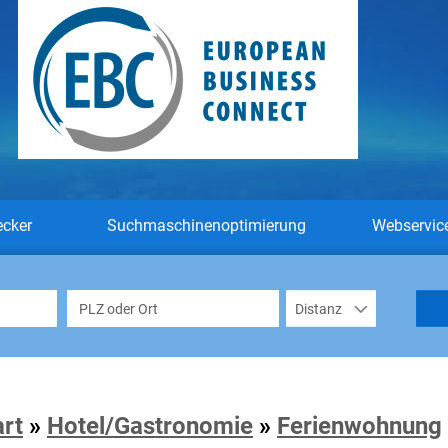
ecker
Suchmaschinenoptimierung
Webservic
art
»
Hotel/Gastronomie
»
Ferienwohnung