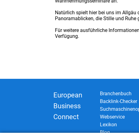
Wahrnehmungsseminare an.
Natürlich spielt hier bei uns im Allgä
Panoramablicken, die Stille und Ruhe 
Für weitere ausführliche Informatione
Verfügung.
Branchenbuch
European
Backlink-Checker
Business
Suchmaschinenop
Connect
Webservice
Lexikon
Blog