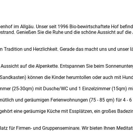
nhof im Allgäu. Unser seit 1996 Bio-bewirtschaftete Hof befinde
rand. Genießen Sie die Ruhe und die schöne Aussicht auf die 
en Tradition und Herzlichkeit. Gerade das macht uns und unser l
 Aussicht auf die Alpenkette. Entspannen Sie beim Sonnenunter
 Sandkasten) können die Kinder herumtollen oder auch mit Hund
zimmer (25-30qm) mit Dusche/WC und 1 Einzelzimmer (15qm) m
emütlich und geräumigen Ferienwohnungen (75 - 85 qm) für 4 - 6
gehört eine geräumige Küche mit Essplätzen, ein großes Badez
tz für Firmen- und Gruppenseminare. Wir bieten Ihnen Meditatio