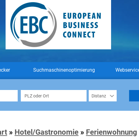
ecker
Suchmaschinenoptimierung
Webservic
art
»
Hotel/Gastronomie
»
Ferienwohnung