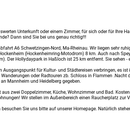
iswerten Unterkunft oder einem Zimmer, für sich oder für Ihre 
de? Dann sind Sie bei uns genau richtig!!!
abfahrt A6 Schwetzingen-Nord, Ma-Rheinau. Wir liegen sehr ruh
Hockenheim (Hockenheimring-Motodrom) 8 km. Auch nach Speyer
Der Hollydaypark in Haßloch ist 25 km entfernt. Sie sehen - e
n Ausgangspunkt für Kultur- und Städtereisen verbringen, es ist
 Wanderungen oder Radtouren zb. Schloss in Flammen .Nacht de
d an Mannheim und Heidelberg gegeben.
 aus zwei Doppelzimmer, Küche, Wohnzimmer und Bad. Kostenlo
nungen! Wir stellen im Außenbereich einen Raucherplatz zur 
n besuchen Sie uns bitte auf unserer Homepage. Natürlich stehen