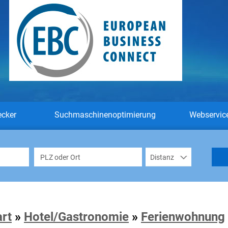
ecker
Suchmaschinenoptimierung
Webservic
art
»
Hotel/Gastronomie
»
Ferienwohnung