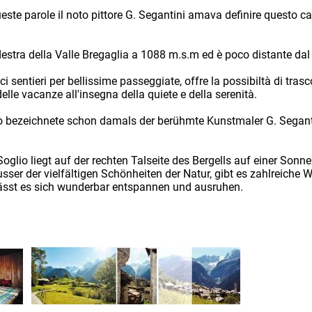
ueste parole il noto pittore G. Segantini amava definire questo ca
estra della Valle Bregaglia a 1088 m.s.m ed è poco distante dal 
ici sentieri per bellissime passeggiate, offre la possibiltà di tras
lle vacanze all'insegna della quiete e della serenità.
so bezeichnete schon damals der berühmte Kunstmaler G. Segant
glio liegt auf der rechten Talseite des Bergells auf einer Sonn
sser der vielfältigen Schönheiten der Natur, gibt es zahlreich
 lässt es sich wunderbar entspannen und ausruhen.