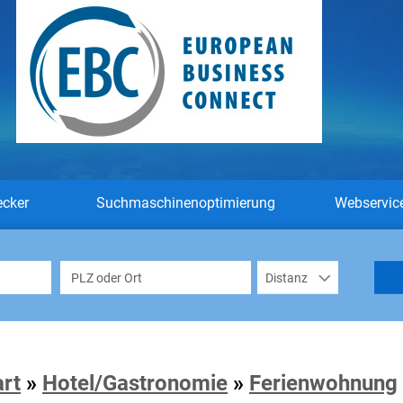
ecker
Suchmaschinenoptimierung
Webservic
art
»
Hotel/Gastronomie
»
Ferienwohnung