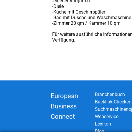
-eigener Vorgarten
-Diele
-Küche mit Geschirrspüler
-Bad mit Dusche und Waschmaschine
-Zimmer 20 qm / Kammer 10 qm
Für weitere ausführliche Informatione
Verfügung.
Branchenbuch
European
Backlink-Checker
Business
Suchmaschinenop
Connect
Webservice
Lexikon
Blog