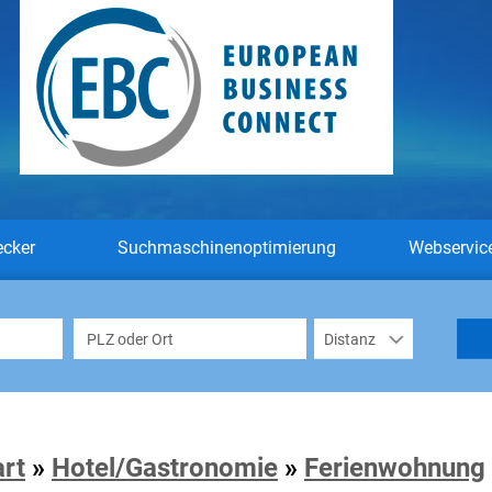
ecker
Suchmaschinenoptimierung
Webservic
art
»
Hotel/Gastronomie
»
Ferienwohnung