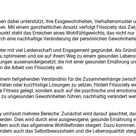
nschen dabei unterstützt, ihre Essgewohnheiten, Verhaltensmuste
hlen. Mit einem ganzheitlichen Ansatz verfolgt Fitsociety das Z
unkt steht das Erreichen eines Wohlfühlgewichts, das nicht nur k
rch eine nachhaltige Veränderung der persönlichen Gewohnheite
r mit viel Leidenschaft und Engagement gegründet. Als Gründer
zu optimieren und sie auf ihrem Weg zu einem gesunden Lebenssti
rungen auseinandergesetzt, die mit einer gesunden Ernährung u
n die Arbeit von Fitsociety ein.
uf einem tiefgehenden Verständnis für die Zusammenhänge zwis
iäten oder kurzfristige Lösungen zu setzen, fördert Fitsociety e
che Fitness gelegt, sondern auch auf die psychische und emotion
 zu ungesunden Gewohnheiten führen, nachhaltig verändert we
ty umfasst mehrere Bereiche: Zunächst wird darauf geachtet, d
erden. Dies wird durch eine ausgewogene, gesunde Ernährung erre
dern auch das allgemeine Wohlbefinden steigert. Dazu kommen r
sondern auch das Selbstbewusstsein und die Lebensqualität steig