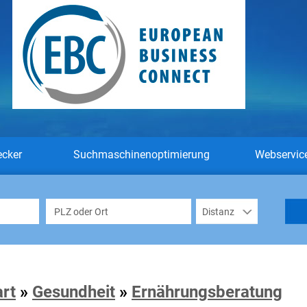
ecker
Suchmaschinenoptimierung
Webservic
art
»
Gesundheit
»
Ernährungsberatung