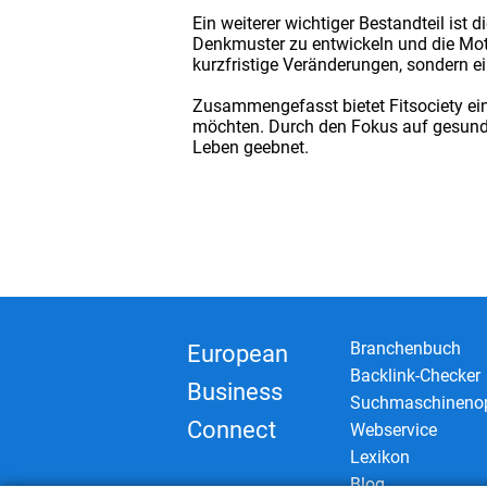
Ein weiterer wichtiger Bestandteil ist d
Denkmuster zu entwickeln und die Motiva
kurzfristige Veränderungen, sondern e
Zusammengefasst bietet Fitsociety ein
möchten. Durch den Fokus auf gesund
Leben geebnet.
Branchenbuch
European
Backlink-Checker
Business
Suchmaschinenop
Connect
Webservice
Lexikon
Blog